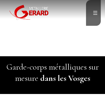
">
Accueil
">
Escalier
Garde-corps
Porte & Menuiserie
métallique
Résille & Brise vue
Charpente & Pergolas
Verrière
Menuiserie aluminium
">
Divers
">
Garde-corps métalliques sur
Contact
mesure
dans les Vosges