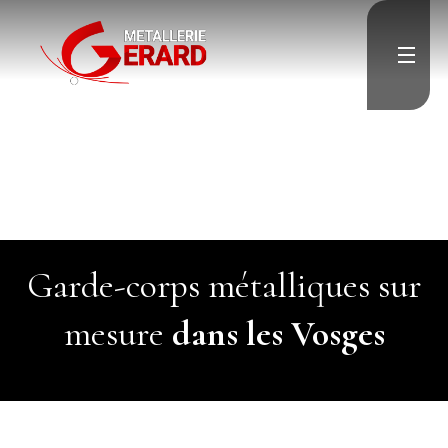
">
Accueil
">
Escalier
Garde-corps
Porte & Menuiserie
métallique
Résille & Brise vue
Charpente & Pergolas
Verrière
Menuiserie aluminium
">
Divers
">
Garde-corps métalliques sur
Contact
mesure
dans les Vosges