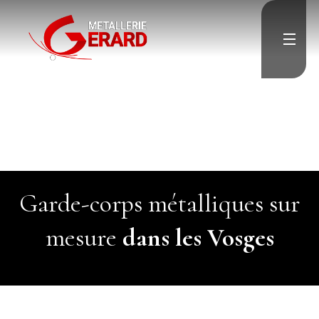
">
Accueil
">
Escalier
Garde-corps
Porte & Menuiserie
métallique
Résille & Brise vue
Charpente & Pergolas
Verrière
Menuiserie aluminium
">
Divers
">
Garde-corps métalliques sur
Contact
mesure
dans les Vosges