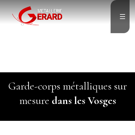
">
Accueil
">
Escalier
Garde-corps
Porte & Menuiserie
métallique
Résille & Brise vue
Charpente & Pergolas
Verrière
Menuiserie aluminium
">
Divers
">
Garde-corps métalliques sur
Contact
mesure
dans les Vosges