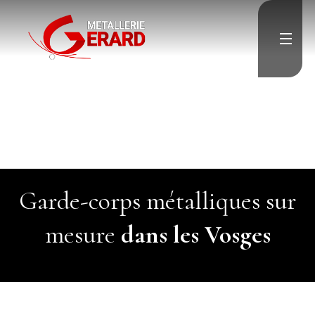
">
Accueil
">
Escalier
Garde-corps
Porte & Menuiserie
métallique
Résille & Brise vue
Charpente & Pergolas
Verrière
Menuiserie aluminium
">
Divers
">
Garde-corps métalliques sur
Contact
mesure
dans les Vosges