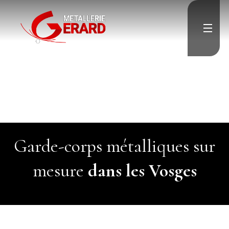
">
Accueil
">
Escalier
Garde-corps
Porte & Menuiserie
métallique
Résille & Brise vue
Charpente & Pergolas
Verrière
Menuiserie aluminium
">
Divers
">
Garde-corps métalliques sur
Contact
mesure
dans les Vosges