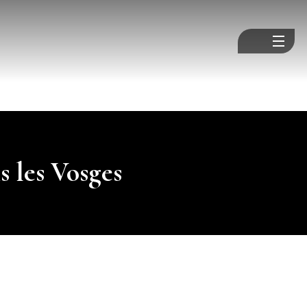
ie métallique
ue
golas
nium
 les Vosges