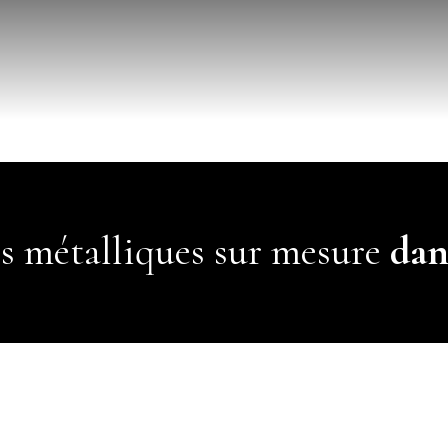
">
Accueil
">
Escalier
Garde-corps
Porte & Menuiser
Résille & Brise v
Charpente & Per
Verrière
Menuiserie alumi
">
Divers
">
Contact
s métalliques sur mesure
dans